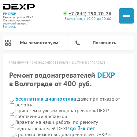
+7 (844) 290-70-26
FIX-DEXP
Ремонт устройств DEXP
Ежедневно, с 10:00 до 20:00
Специализированный
cервисный центр г.
Волгоград
Мы ремонтируем
Позвонить
Главная
Ремонт водонагревателей DEXP в Волгограде
Ремонт водонагревателей
DEXP
в Волгограде от 400 руб.
Бесплатная диагностика
даже при отказе от
ремонта
Привезем и увезем водонагреватель DEXP
собственной доставкой
Гарантия на наши работы по ремонту
Ремонт электросамокатов DEXP
Ремонт роботов-пылесосов DEXP
Ремонт стиральных машин DEXP
Ремонт видеорегистраторов DEXP
до 3-х лет
водонагревателей DEXP
Срочный ремонт водонагревателей DEXP в