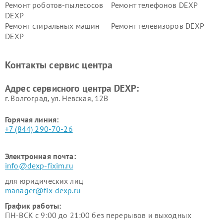
Ремонт роботов-пылесосов
Ремонт телефонов DEXP
DEXP
Ремонт стиральных машин
Ремонт телевизоров DEXP
DEXP
Ремонт холодильников DEXP
Ремонт электросамокатов
DEXP
Контакты сервис центра
Ремонт серверов DEXP
Ремонт мини пк DEXP
Адрес сервисного центра DEXP:
г. Волгоград, ул. Невская, 12В
Горячая линия:
+7 (844) 290-70-26
Электронная почта:
info@dexp-fixim.ru
для юридических лиц
manager@fix-dexp.ru
График работы:
ПН-ВСК с 9:00 до 21:00 без перерывов и выходных