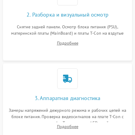
2. Разборка и визуальный осмотр
Снятие задней панели. Осмотр блока питания (PSU),
материнской платы (MainBoard) и платы T-Con на вздутые
конденсаторы, прогары, окисления и микротрещины.
Подробнее
Проверка надежности фиксации и целостности шлейфов.
3. Аппаратная диагностика
Замеры напряжений дежурного режима и рабочих цепей на
блоке питания. Проверка видеосигналов на плате T-Con с
помощью осциллографа. Тестирование LED-драйвера и
Подробнее
светодиодных планок подсветки мультиметром.