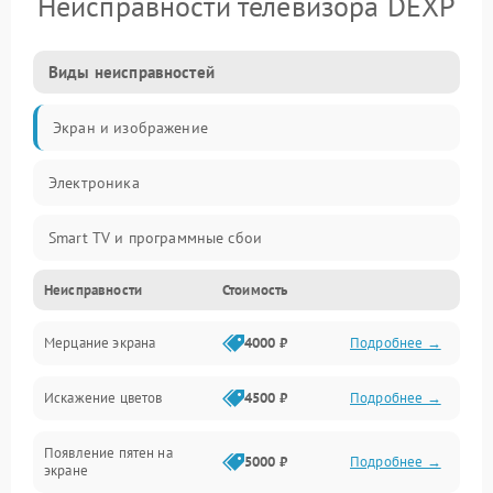
Неисправности телевизора DEXP
Виды неисправностей
Экран и изображение
Электроника
Smart TV и программные сбои
Неисправности
Стоимость
Питание и запуск
Мерцание экрана
4000 ₽
Подробнее →
Подсветка и LED-модули
Искажение цветов
4500 ₽
Подробнее →
Звук и аудиосистема
Появление пятен на
Сигнал и приём каналов
5000 ₽
Подробнее →
экране