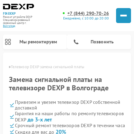
+7 (844) 290-70-26
FIX-DEXP
Ремонт устройств DEXP
Ежедневно, с 10:00 до 20:00
Специализированный
cервисный центр г.
Волгоград
Мы ремонтируем
Позвонить
граде
Телевизор DEXP замена сигнальной платы
Замена сигнальной платы на
телевизоре DEXP в Волгограде
Привезем и увезем телевизор DEXP собственной
доставкой
Гарантия на наши работы по ремонту телевизоров
до 3-х лет
DEXP
Ремонт роботов-пылесосов DEXP
Ремонт стиральных машин DEXP
Ремонт электросамокатов DEXP
Ремонт видеорегистраторов DEXP
Срочный ремонт телевизоров DEXP в течении часа
20%
Скидка для вас до