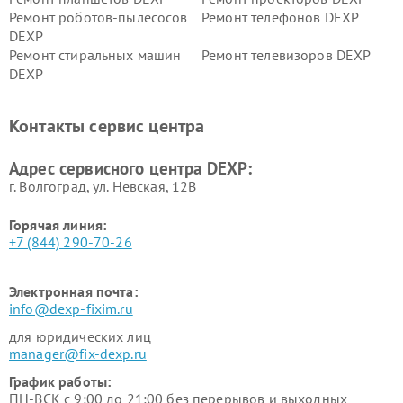
Ремонт роботов-пылесосов
Ремонт телефонов DEXP
DEXP
Ремонт стиральных машин
Ремонт телевизоров DEXP
DEXP
Ремонт холодильников DEXP
Ремонт электросамокатов
DEXP
Контакты сервис центра
Ремонт серверов DEXP
Ремонт мини пк DEXP
Адрес сервисного центра DEXP:
г. Волгоград, ул. Невская, 12В
Горячая линия:
+7 (844) 290-70-26
Электронная почта:
info@dexp-fixim.ru
для юридических лиц
manager@fix-dexp.ru
График работы:
ПН-ВСК с 9:00 до 21:00 без перерывов и выходных