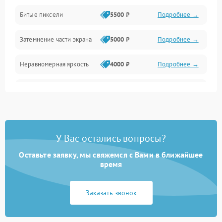
Разъёмы и интерфейсы
Битые пиксели
5500 ₽
Подробнее →
Механические повреждения
Затемнение части экрана
5000 ₽
Подробнее →
Программное обеспечение
Неравномерная яркость
4000 ₽
Подробнее →
Корпус и механика
Выгорание матрицы
6000 ₽
Подробнее →
Пульт и управление
Сеть и подключения
У Вас остались вопросы?
Оставьте заявку, мы свяжемся с Вами в ближайшее
Аудио
время
Сетевая
Заказать звонок