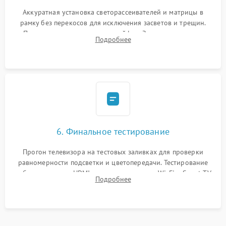
Аккуратная установка светорассеивателей и матрицы в
рамку без перекосов для исключения засветов и трещин.
Подключение внутренних шлейфов. Закрытие корпуса.
Подробнее
Сброс настроек и обновление программного обеспечения.
6. Финальное тестирование
Прогон телевизора на тестовых заливках для проверки
равномерности подсветки и цветопередачи. Тестирование
работы разъемов HDMI, динамиков, модуля Wi-Fi и Smart TV
Подробнее
в рабочем режиме в течение нескольких часов.