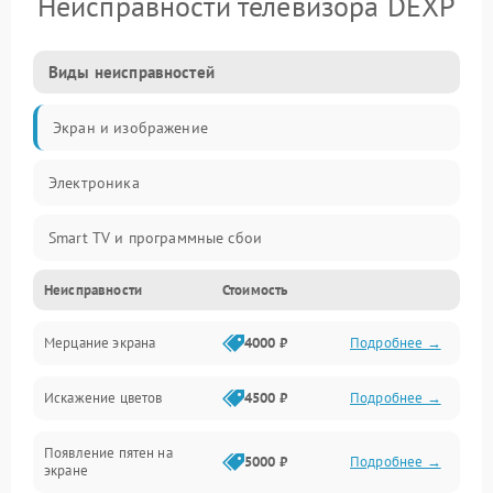
Неисправности телевизора DEXP
Виды неисправностей
Экран и изображение
Электроника
Smart TV и программные сбои
Неисправности
Стоимость
Питание и запуск
Мерцание экрана
4000 ₽
Подробнее →
Подсветка и LED-модули
Искажение цветов
4500 ₽
Подробнее →
Звук и аудиосистема
Появление пятен на
Сигнал и приём каналов
5000 ₽
Подробнее →
экране