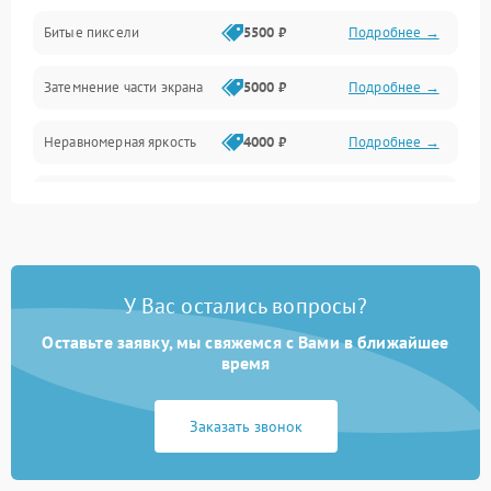
Разъёмы и интерфейсы
Битые пиксели
5500 ₽
Подробнее →
Механические повреждения
Затемнение части экрана
5000 ₽
Подробнее →
Программное обеспечение
Неравномерная яркость
4000 ₽
Подробнее →
Корпус и механика
Выгорание матрицы
6000 ₽
Подробнее →
Пульт и управление
Сеть и подключения
У Вас остались вопросы?
Оставьте заявку, мы свяжемся с Вами в ближайшее
Аудио
время
Сетевая
Заказать звонок