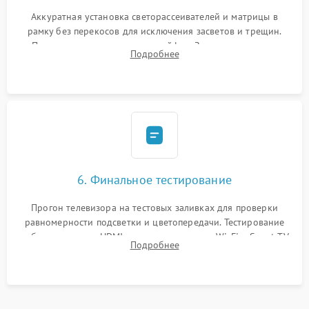
Аккуратная установка светорассеивателей и матрицы в
рамку без перекосов для исключения засветов и трещин.
Подключение внутренних шлейфов. Закрытие корпуса.
Подробнее
Сброс настроек и обновление программного обеспечения.
6. Финальное тестирование
Прогон телевизора на тестовых заливках для проверки
равномерности подсветки и цветопередачи. Тестирование
работы разъемов HDMI, динамиков, модуля Wi-Fi и Smart TV
Подробнее
в рабочем режиме в течение нескольких часов.