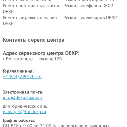
Ремонт роботов-пылесосов
Ремонт телефонов DEXP
DEXP
Ремонт стиральных машин
Ремонт телевизоров DEXP
DEXP
Ремонт холодильников DEXP
Ремонт электросамокатов
DEXP
Контакты сервис центра
Ремонт серверов DEXP
Ремонт мини пк DEXP
Адрес сервисного центра DEXP:
г. Волгоград, ул. Невская, 12В
Горячая линия:
+7 (844) 290-70-26
Электронная почта:
info@dexp-fixim.ru
для юридических лиц
manager@fix-dexp.ru
График работы:
ПН-ВСК с 9:00 до 21:00 без перерывов и выходных