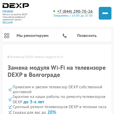
+7 (844) 290-70-26
FIX-DEXP
Ремонт устройств DEXP
Ежедневно, с 10:00 до 20:00
Специализированный
cервисный центр г.
Волгоград
Мы ремонтируем
Позвонить
граде
Телевизор DEXP замена модуля wi-fi
Замена модуля Wi-Fi на телевизоре
DEXP в Волгограде
Привезем и увезем телевизор DEXP собственной
доставкой
Гарантия на наши работы по ремонту телевизоров
до 3-х лет
DEXP
Ремонт роботов-пылесосов DEXP
Ремонт стиральных машин DEXP
Ремонт электросамокатов DEXP
Ремонт видеорегистраторов DEXP
Срочный ремонт телевизоров DEXP в течении часа
20%
Скидка для вас до