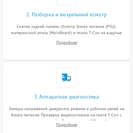
2. Разборка и визуальный осмотр
Снятие задней панели. Осмотр блока питания (PSU),
материнской платы (MainBoard) и платы T-Con на вздутые
конденсаторы, прогары, окисления и микротрещины.
Подробнее
Проверка надежности фиксации и целостности шлейфов.
3. Аппаратная диагностика
Замеры напряжений дежурного режима и рабочих цепей на
блоке питания. Проверка видеосигналов на плате T-Con с
помощью осциллографа. Тестирование LED-драйвера и
Подробнее
светодиодных планок подсветки мультиметром.