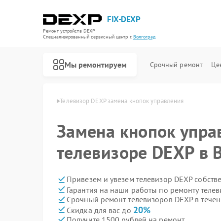
FIX-DEXP
Ремонт устройств DEXP
Специализированный cервисный центр г.
Волгоград
Мы ремонтируем
Срочный ремонт
Це
в DEXP в Волгограде
Телевизор DEXP замена кнопок управления
Замена кнопок упра
телевизоре DEXP в 
Привезем и увезем телевизор DEXP собств
Гарантия на наши работы по ремонту теле
Срочный ремонт телевизоров DEXP в течен
20%
Скидка для вас до
Получите 1500 рублей на ремонт
Ремонт водонагревателей DEXP
Ремонт роботов-пылесосов DEXP
Ремонт стиральных машин DEXP
Ремонт электросамокатов DEXP
Ремонт видеорегистраторов DEXP