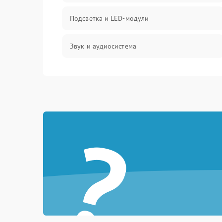
Подсветка и LED-модули
Звук и аудиосистема
Сигнал и приём каналов
Разъёмы и интерфейсы
?
Механические повреждения
Программное обеспечение
Корпус и механика
Пульт и управление