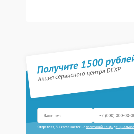
Получите 1500 рубле
Акция сервисного центра DEXP
Отправляя, Вы соглашаетесь с
политикой конфиденциально