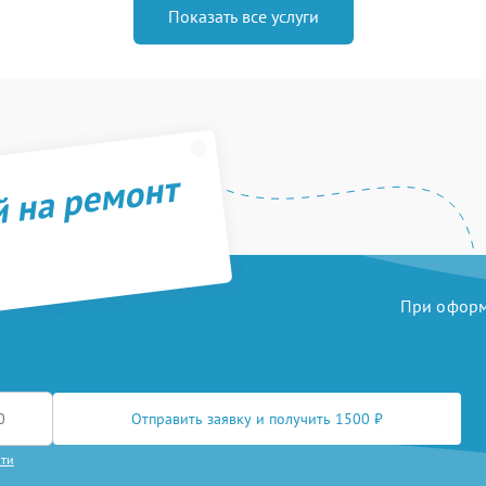
Показать все услуги
й на ремонт
При оформл
Отправить заявку и получить 1500 ₽
сти