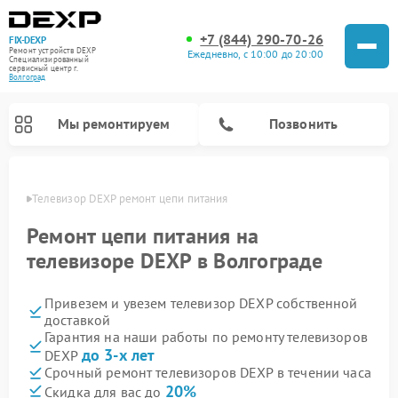
+7 (844) 290-70-26
FIX-DEXP
Ремонт устройств DEXP
Ежедневно, с 10:00 до 20:00
Специализированный
cервисный центр г.
Волгоград
Мы ремонтируем
Позвонить
граде
Телевизор DEXP ремонт цепи питания
Ремонт цепи питания на
телевизоре DEXP в Волгограде
Привезем и увезем телевизор DEXP собственной
доставкой
Гарантия на наши работы по ремонту телевизоров
до 3-х лет
DEXP
Ремонт роботов-пылесосов DEXP
Ремонт стиральных машин DEXP
Ремонт электросамокатов DEXP
Ремонт видеорегистраторов DEXP
Срочный ремонт телевизоров DEXP в течении часа
20%
Скидка для вас до