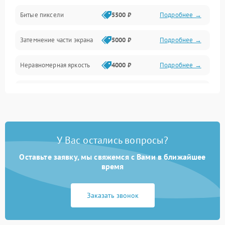
Разъёмы и интерфейсы
Битые пиксели
5500 ₽
Подробнее →
Механические повреждения
Затемнение части экрана
5000 ₽
Подробнее →
Программное обеспечение
Неравномерная яркость
4000 ₽
Подробнее →
Корпус и механика
Выгорание матрицы
6000 ₽
Подробнее →
Пульт и управление
Сеть и подключения
У Вас остались вопросы?
Оставьте заявку, мы свяжемся с Вами в ближайшее
Аудио
время
Сетевая
Заказать звонок