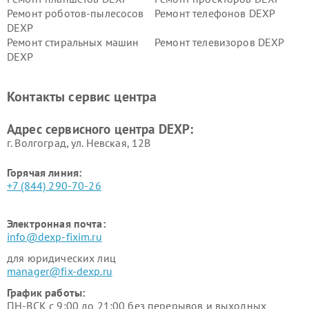
Ремонт роботов-пылесосов
Ремонт телефонов DEXP
DEXP
Ремонт стиральных машин
Ремонт телевизоров DEXP
DEXP
Ремонт холодильников DEXP
Ремонт электросамокатов
DEXP
Контакты сервис центра
Ремонт серверов DEXP
Ремонт мини пк DEXP
Адрес сервисного центра DEXP:
г. Волгоград, ул. Невская, 12В
Горячая линия:
+7 (844) 290-70-26
Электронная почта:
info@dexp-fixim.ru
для юридических лиц
manager@fix-dexp.ru
График работы:
ПН-ВСК с 9:00 до 21:00 без перерывов и выходных