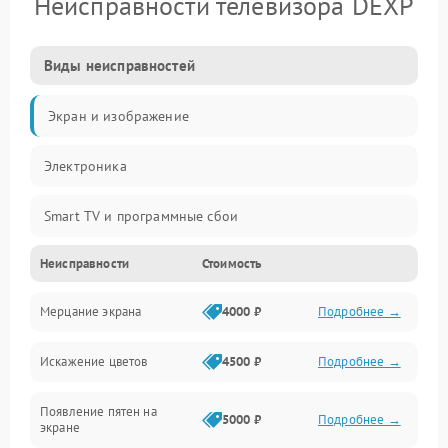
Неисправности телевизора DEXP
Виды неисправностей
Экран и изображение
Электроника
Smart TV и программные сбои
Неисправности
Стоимость
Питание и запуск
Мерцание экрана
4000 ₽
Подробнее →
Подсветка и LED-модули
Искажение цветов
4500 ₽
Подробнее →
Звук и аудиосистема
Появление пятен на
Сигнал и приём каналов
5000 ₽
Подробнее →
экране