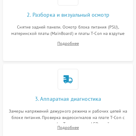
2. Разборка и визуальный осмотр
Снятие задней панели. Осмотр блока питания (PSU),
материнской платы (MainBoard) и платы T-Con на вздутые
конденсаторы, прогары, окисления и микротрещины.
Подробнее
Проверка надежности фиксации и целостности шлейфов.
3. Аппаратная диагностика
Замеры напряжений дежурного режима и рабочих цепей на
блоке питания. Проверка видеосигналов на плате T-Con с
помощью осциллографа. Тестирование LED-драйвера и
Подробнее
светодиодных планок подсветки мультиметром.