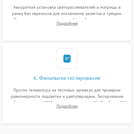
Аккуратная установка светорассеивателей и матрицы в
рамку без перекосов для исключения засветов и трещин.
Подключение внутренних шлейфов. Закрытие корпуса.
Подробнее
Сброс настроек и обновление программного обеспечения.
6. Финальное тестирование
Прогон телевизора на тестовых заливках для проверки
равномерности подсветки и цветопередачи. Тестирование
работы разъемов HDMI, динамиков, модуля Wi-Fi и Smart TV
Подробнее
в рабочем режиме в течение нескольких часов.