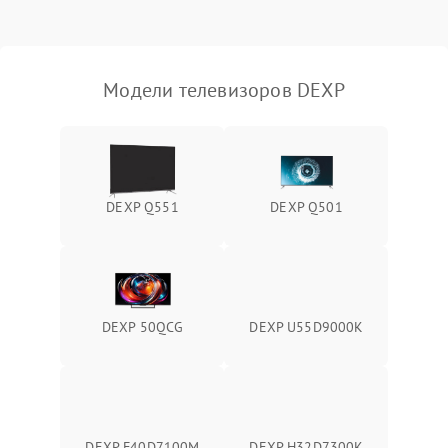
Модели телевизоров DEXP
DEXP Q551
DEXP Q501
DEXP 50QCG
DEXP U55D9000K
DEXP F40D7100M
DEXP H32D7300K