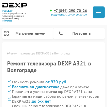
+7 (844) 290-70-26
FIX-DEXP
Ремонт устройств DEXP
Ежедневно, с 10:00 до 20:00
Специализированный
cервисный центр г.
Волгоград
Мы ремонтируем
Позвонить
граде
Ремонт телевизора DEXP A321 в Волгограде
Ремонт телевизора DEXP A321 в
Волгограде
от 920 руб.
Стоимость ремонта
Бесплатная диагностика
даже при отказе
Привезем и увезем телевизор DEXP A321 сами
Гарантия на наши работы по ремонту телевизоров
Ремонт роботов-пылесосов DEXP
Ремонт стиральных машин DEXP
Ремонт электросамокатов DEXP
Ремонт видеорегистраторов DEXP
до 3-х лет
DEXP A321
Срочный ремонт телевизоров DEXP A321 в