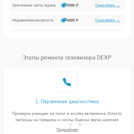
Механические повреждения
Затемнение части экрана
5000 ₽
Подробнее →
Программное обеспечение
Неравномерная яркость
4000 ₽
Подробнее →
Корпус и механика
Выгорание матрицы
6000 ₽
Подробнее →
Пульт и управление
Этапы ремонта телевизора DEXP
Сеть и подключения
Аудио
Сетевая
1. Первичная диагностика
Проверка реакции на пульт и кнопку включения. Осмотр
матрицы на трещины и сколы. Оценка звука, наличия
подсветки и индикаторов ошибок. Подключение тестовых
Подробнее
источников сигнала для выявления симптомов поломки.