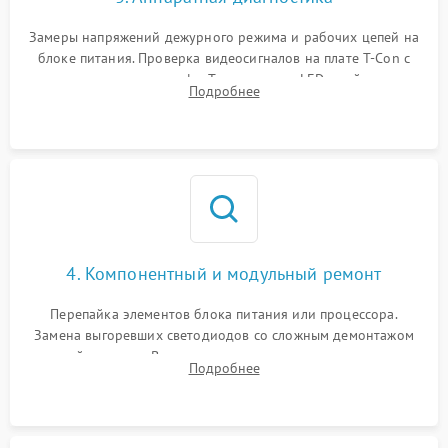
Замеры напряжений дежурного режима и рабочих цепей на
блоке питания. Проверка видеосигналов на плате T-Con с
помощью осциллографа. Тестирование LED-драйвера и
Подробнее
светодиодных планок подсветки мультиметром.
4. Компонентный и модульный ремонт
Перепайка элементов блока питания или процессора.
Замена выгоревших светодиодов со сложным демонтажом
хрупкой матрицы. Восстановление поврежденных дорожек,
Подробнее
прошивка микросхем памяти EEPROM