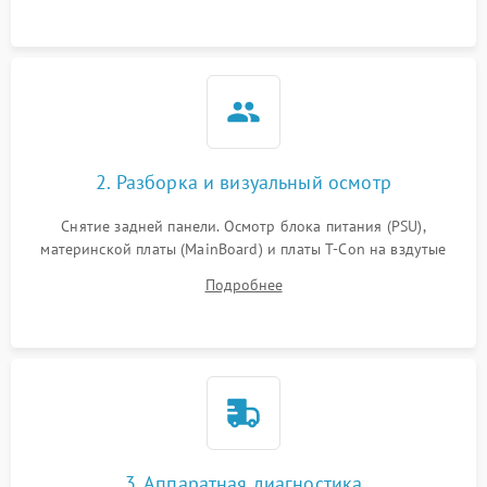
2. Разборка и визуальный осмотр
Снятие задней панели. Осмотр блока питания (PSU),
материнской платы (MainBoard) и платы T-Con на вздутые
конденсаторы, прогары, окисления и микротрещины.
Подробнее
Проверка надежности фиксации и целостности шлейфов.
3. Аппаратная диагностика