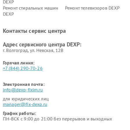
DEXP
Ремонт стиральных машин
Ремонт телевизоров DEXP
DEXP
Ремонт холодильников DEXP
Ремонт электросамокатов
DEXP
Контакты сервис центра
Ремонт серверов DEXP
Ремонт мини пк DEXP
Адрес сервисного центра DEXP:
г. Волгоград, ул. Невская, 12В
Горячая линия:
+7 (844) 290-70-26
Электронная почта:
info@dexp-fixim.ru
для юридических лиц
manager@fix-dexp.ru
График работы:
ПН-ВСК с 9:00 до 21:00 без перерывов и выходных