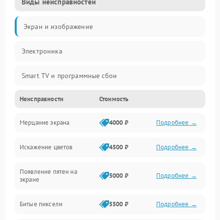
Виды неисправностей
Экран и изображение
Электроника
Smart TV и программные сбои
Неисправности
Стоимость
Питание и запуск
Мерцание экрана
4000 ₽
Подробнее →
Подсветка и LED-модули
Искажение цветов
4500 ₽
Подробнее →
Звук и аудиосистема
Появление пятен на
Сигнал и приём каналов
5000 ₽
Подробнее →
экране
Разъёмы и интерфейсы
Битые пиксели
5500 ₽
Подробнее →