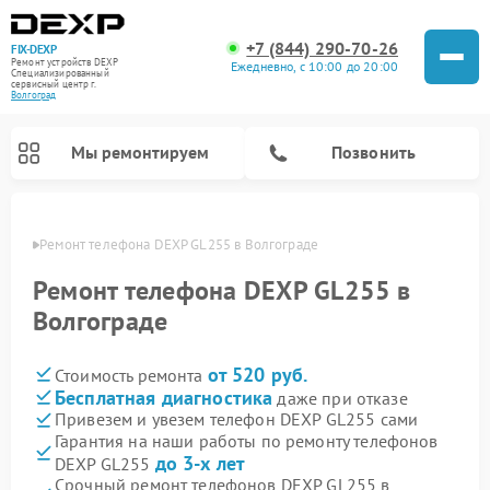
+7 (844) 290-70-26
FIX-DEXP
Ремонт устройств DEXP
Ежедневно, с 10:00 до 20:00
Специализированный
cервисный центр г.
Волгоград
Мы ремонтируем
Позвонить
граде
Ремонт телефона DEXP GL255 в Волгограде
Ремонт телефона DEXP GL255 в
Волгограде
от 520 руб.
Стоимость ремонта
Бесплатная диагностика
даже при отказе
Привезем и увезем телефон DEXP GL255 сами
Гарантия на наши работы по ремонту телефонов
Ремонт роботов-пылесосов DEXP
Ремонт электросамокатов DEXP
Ремонт стиральных машин DEXP
Ремонт видеорегистраторов DEXP
до 3-х лет
DEXP GL255
Срочный ремонт телефонов DEXP GL255 в