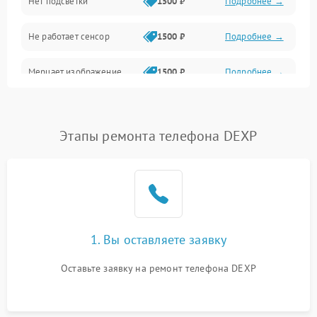
Нет подсветки
1500 ₽
Подробнее →
Проблемы с работой системы, корпусом и другие
Не работает сенсор
1500 ₽
Подробнее →
Мерцает изображение
1500 ₽
Подробнее →
Не работает 3D Touch
2400 ₽
Подробнее →
Этапы ремонта телефона DEXP
Не работает Face ID
4000 ₽
Подробнее →
1. Вы оставляете заявку
Оставьте заявку на ремонт телефона DEXP