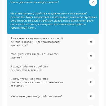
Какие документы вы предоставляете?
На этапе приема устройства на диагностику и последующий
ремонт вам будет предоставлен заказ-наряд с указанием страховых
обязательств на ваше устройство. Далее, после выполнения работ
по ремонту техники, вы получите акт выполненных работ и
гарантийный талон.
Я уже знаю в чем неисправность и какой
ремонт необходим. Для чего проводить
диагностику?
Мне нужен срочный ремонт. Сможете
сделать?
Я хочу, чтобы мое устройство
ремонтировали при мне.
Я хочу, чтобы мое устройство
ремонтировалось только оригинальными
запчастями.
Как я узнаю, что мое устройство готово?