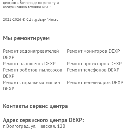
центров в Волгограде по ремонту и
обслуживанию техники DEXP
2021-2026 © СЦ vlg.dexp-fixim.ru
Мы ремонтируем
Ремонт водонагревателей
Ремонт мониторов DEXP
DEXP
Ремонт планшетов DEXP
Ремонт проекторов DEXP
Ремонт роботов-пылесосов
Ремонт телефонов DEXP
DEXP
Ремонт стиральных машин
Ремонт телевизоров DEXP
DEXP
Ремонт холодильников DEXP
Ремонт электросамокатов
DEXP
Контакты сервис центра
Ремонт серверов DEXP
Ремонт мини пк DEXP
Адрес сервисного центра DEXP:
г. Волгоград, ул. Невская, 12В