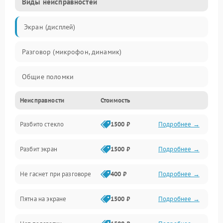
Виды неисправностей
Экран (дисплей)
Разговор (микрофон, динамик)
Общие поломки
Неисправности
Стоимость
Проблемы связи
Разбито стекло
1500 ₽
Подробнее →
Камеры
Разбит экран
1500 ₽
Подробнее →
Проблемы с дисплеем и сенсором
Не гаснет при разговоре
400 ₽
Подробнее →
Зарядка
Пятна на экране
1500 ₽
Подробнее →
Проблемы с питанием, зарядкой и аккумулятором