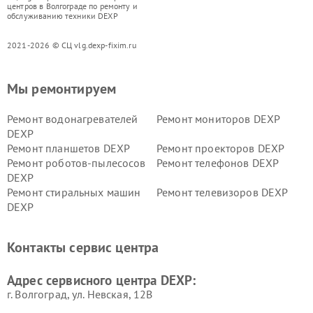
центров в Волгограде по ремонту и
обслуживанию техники DEXP
2021-2026 © СЦ vlg.dexp-fixim.ru
Мы ремонтируем
Ремонт водонагревателей
Ремонт мониторов DEXP
DEXP
Ремонт планшетов DEXP
Ремонт проекторов DEXP
Ремонт роботов-пылесосов
Ремонт телефонов DEXP
DEXP
Ремонт стиральных машин
Ремонт телевизоров DEXP
DEXP
Ремонт холодильников DEXP
Ремонт электросамокатов
DEXP
Контакты сервис центра
Ремонт серверов DEXP
Ремонт мини пк DEXP
Адрес сервисного центра DEXP:
г. Волгоград, ул. Невская, 12В