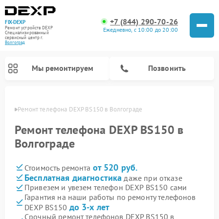
+7 (844) 290-70-26
FIX-DEXP
Ремонт устройств DEXP
Ежедневно, с 10:00 до 20:00
Специализированный
cервисный центр г.
Волгоград
Мы ремонтируем
Позвонить
граде
Ремонт телефона DEXP BS150 в Волгограде
Ремонт телефона DEXP BS150 в
Волгограде
от 520 руб.
Стоимость ремонта
Бесплатная диагностика
даже при отказе
Привезем и увезем телефон DEXP BS150 сами
Гарантия на наши работы по ремонту телефонов
Ремонт роботов-пылесосов DEXP
Ремонт электросамокатов DEXP
Ремонт стиральных машин DEXP
Ремонт видеорегистраторов DEXP
до 3-х лет
DEXP BS150
Срочный ремонт телефонов DEXP BS150 в