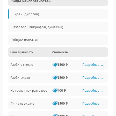
Виды неисправностей
Экран (дисплей)
Разговор (микрофон, динамик)
Общие поломки
Неисправности
Стоимость
Проблемы связи
Разбито стекло
1500 ₽
Подробнее →
Камеры
Разбит экран
1500 ₽
Подробнее →
Проблемы с дисплеем и сенсором
Не гаснет при разговоре
400 ₽
Подробнее →
Зарядка
Пятна на экране
1500 ₽
Подробнее →
Проблемы с питанием, зарядкой и аккумулятором