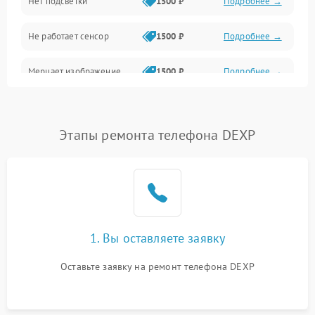
Нет подсветки
1500 ₽
Подробнее →
Проблемы с работой системы, корпусом и другие
Не работает сенсор
1500 ₽
Подробнее →
Мерцает изображение
1500 ₽
Подробнее →
Не работает 3D Touch
2400 ₽
Подробнее →
Этапы ремонта телефона DEXP
Не работает Face ID
4000 ₽
Подробнее →
1. Вы оставляете заявку
Оставьте заявку на ремонт телефона DEXP