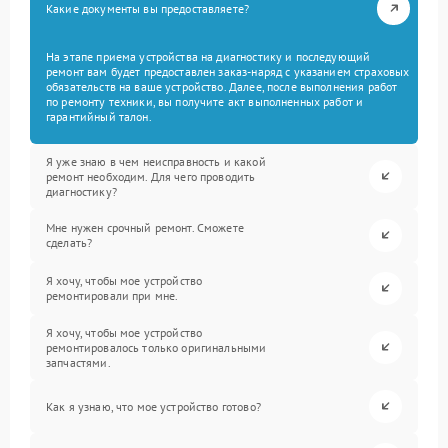
Какие документы вы предоставляете?
На этапе приема устройства на диагностику и последующий
ремонт вам будет предоставлен заказ-наряд с указанием страховых
обязательств на ваше устройство. Далее, после выполнения работ
по ремонту техники, вы получите акт выполненных работ и
гарантийный талон.
Я уже знаю в чем неисправность и какой
ремонт необходим. Для чего проводить
диагностику?
Мне нужен срочный ремонт. Сможете
сделать?
Я хочу, чтобы мое устройство
ремонтировали при мне.
Я хочу, чтобы мое устройство
ремонтировалось только оригинальными
запчастями.
Как я узнаю, что мое устройство готово?