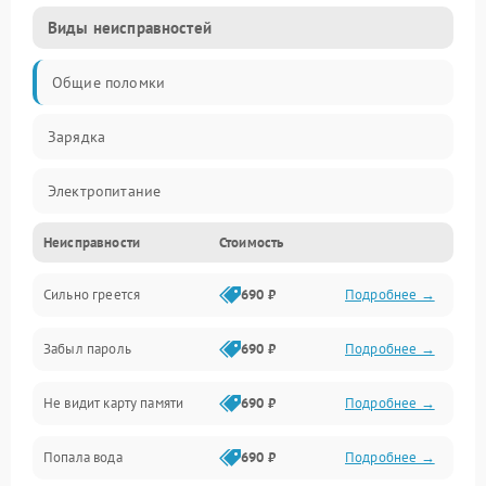
Виды неисправностей
Общие поломки
Зарядка
Электропитание
Неисправности
Стоимость
Экран и изображение
Сильно греется
690 ₽
Подробнее →
Дисплей
Забыл пароль
690 ₽
Подробнее →
Экран (дисплей)
Не видит карту памяти
690 ₽
Подробнее →
Связь
Попала вода
690 ₽
Подробнее →
Разговор (микрофон, динамик)