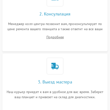
Сенсорное управление
2. Консультация
Проблемы с механикой
Менеджер колл центра позвонит вам, проконсультирует по
цене ремонта вашего планшета а также ответит на все ваши
Питание и аккумулятор
вопросы.
Подробнее
Кнопки и органы управления
Звук и аудио
Камеры
ПО
3. Выезд мастера
Наш курьер приедет к вам в удобное для вас время. Заберет
ваш планшет и привезет на склад для диагностики.