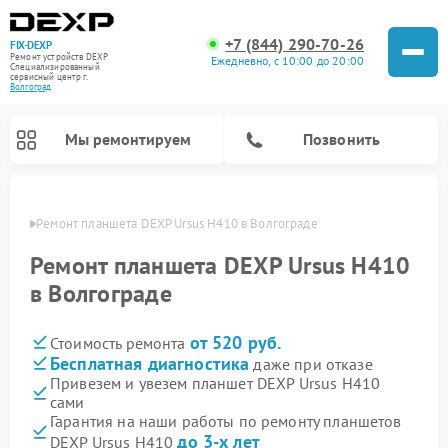
+7 (844) 290-70-26
FIX-DEXP
Ремонт устройств DEXP
Ежедневно, с 10:00 до 20:00
Специализированный
cервисный центр г.
Волгоград
Мы ремонтируем
Позвонить
граде
Ремонт планшета DEXP Ursus H410 в Волгограде
Ремонт планшета DEXP Ursus H410
в Волгограде
от 520 руб.
Стоимость ремонта
Бесплатная диагностика
даже при отказе
Привезем и увезем планшет DEXP Ursus H410
сами
Ремонт электросамокатов DEXP
Ремонт роботов-пылесосов DEXP
Ремонт стиральных машин DEXP
Ремонт видеорегистраторов DEXP
Гарантия на наши работы по ремонту планшетов
до 3-х лет
DEXP Ursus H410