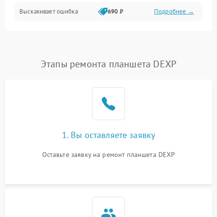
Выскакивает ошибка
690 ₽
Подробнее →
Перегрев и нестабильная работа
Влага и механические повреждения
Сеть и интернет
Этапы ремонта планшета DEXP
Зарядка и разъёмы
Программные сбои
1. Вы оставляете заявку
Память и данные
Оставьте заявку на ремонт планшета DEXP
Режим работы
Связь и беспроводные модули
Камера