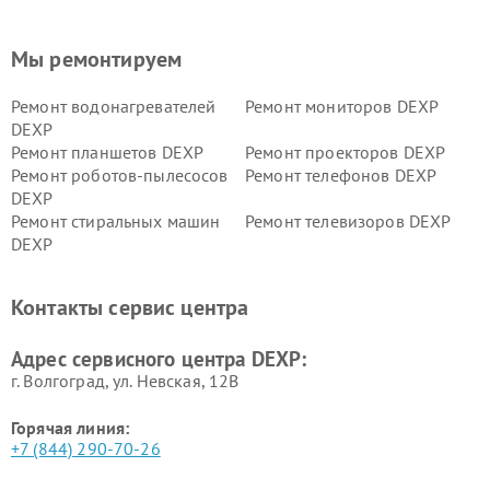
Мы ремонтируем
Ремонт водонагревателей
Ремонт мониторов DEXP
DEXP
Ремонт планшетов DEXP
Ремонт проекторов DEXP
Ремонт роботов-пылесосов
Ремонт телефонов DEXP
DEXP
Ремонт стиральных машин
Ремонт телевизоров DEXP
DEXP
Ремонт холодильников DEXP
Ремонт электросамокатов
DEXP
Контакты сервис центра
Ремонт серверов DEXP
Ремонт мини пк DEXP
Адрес сервисного центра DEXP:
г. Волгоград, ул. Невская, 12В
Горячая линия:
+7 (844) 290-70-26