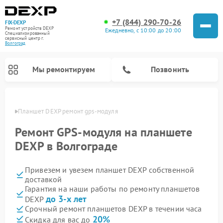
+7 (844) 290-70-26
FIX-DEXP
Ремонт устройств DEXP
Ежедневно, с 10:00 до 20:00
Специализированный
cервисный центр г.
Волгоград
Мы ремонтируем
Позвонить
граде
Планшет DEXP ремонт gps-модуля
Ремонт GPS-модуля на планшете
DEXP в Волгограде
Привезем и увезем планшет DEXP собственной
доставкой
Гарантия на наши работы по ремонту планшетов
до 3-х лет
DEXP
Ремонт электросамокатов DEXP
Ремонт роботов-пылесосов DEXP
Ремонт стиральных машин DEXP
Ремонт видеорегистраторов DEXP
Срочный ремонт планшетов DEXP в течении часа
20%
Скидка для вас до