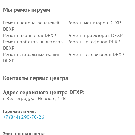
Мы ремонтируем
Ремонт водонагревателей
Ремонт мониторов DEXP
DEXP
Ремонт планшетов DEXP
Ремонт проекторов DEXP
Ремонт роботов-пылесосов
Ремонт телефонов DEXP
DEXP
Ремонт стиральных машин
Ремонт телевизоров DEXP
DEXP
Ремонт холодильников DEXP
Ремонт электросамокатов
DEXP
Контакты сервис центра
Ремонт серверов DEXP
Ремонт мини пк DEXP
Адрес сервисного центра DEXP:
г. Волгоград, ул. Невская, 12В
Горячая линия:
+7 (844) 290-70-26
Электронная почта: