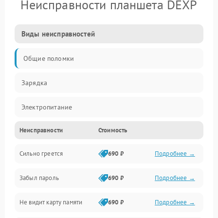
Неисправности планшета DEXP
Виды неисправностей
Общие поломки
Зарядка
Электропитание
Неисправности
Стоимость
Экран и изображение
Сильно греется
690 ₽
Подробнее →
Дисплей
Забыл пароль
690 ₽
Подробнее →
Экран (дисплей)
Не видит карту памяти
690 ₽
Подробнее →
Связь