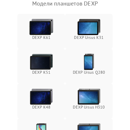
Модели планшетов DEXP
Камера
Сенсорное управление
Проблемы с механикой
DEXP K61
DEXP Ursus K31
Питание и аккумулятор
Кнопки и органы управления
DEXP K51
DEXP Ursus Q280
Звук и аудио
Камеры
DEXP K48
DEXP Ursus H310
ПО