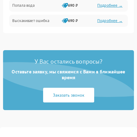
Попала вода
690 ₽
Подробнее →
Разговор (микрофон, динамик)
Выскакивает ошибка
690 ₽
Подробнее →
Перегрев и нестабильная работа
Влага и механические повреждения
Сеть и интернет
У Вас остались вопросы?
Зарядка и разъёмы
Оставьте заявку, мы свяжемся с Вами в ближайшее
время
Программные сбои
Заказать звонок
Память и данные
Режим работы
Связь и беспроводные модули