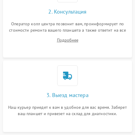
Сенсорное управление
2. Консультация
Проблемы с механикой
Оператор колл центра позвонит вам, проинформирует по
стоимости ремонта вашего планшета а также ответит на все
Питание и аккумулятор
ваши вопросы.
Подробнее
Кнопки и органы управления
Звук и аудио
Камеры
ПО
3. Выезд мастера
Наш курьер приедет к вам в удобное для вас время. Заберет
ваш планшет и привезет на склад для диагностики.