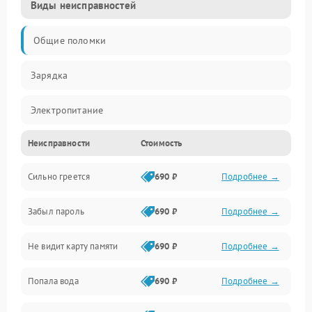
Виды неисправностей
Общие поломки
Зарядка
Электропитание
Неисправности
Стоимость
Экран и изображение
Сильно греется
690 ₽
Подробнее →
Дисплей
Забыл пароль
690 ₽
Подробнее →
Экран (дисплей)
Не видит карту памяти
690 ₽
Подробнее →
Связь
Попала вода
690 ₽
Подробнее →
Разговор (микрофон, динамик)