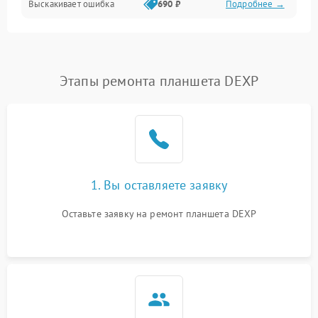
Выскакивает ошибка
690 ₽
Подробнее →
Перегрев и нестабильная работа
Влага и механические повреждения
Сеть и интернет
Этапы ремонта планшета DEXP
Зарядка и разъёмы
Программные сбои
1. Вы оставляете заявку
Память и данные
Оставьте заявку на ремонт планшета DEXP
Режим работы
Связь и беспроводные модули
Камера