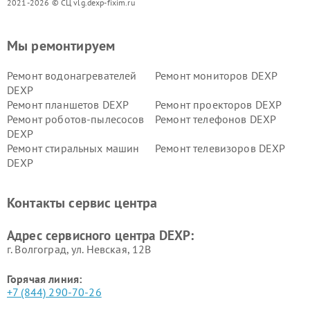
2021-2026 © СЦ vlg.dexp-fixim.ru
Мы ремонтируем
Ремонт водонагревателей
Ремонт мониторов DEXP
DEXP
Ремонт планшетов DEXP
Ремонт проекторов DEXP
Ремонт роботов-пылесосов
Ремонт телефонов DEXP
DEXP
Ремонт стиральных машин
Ремонт телевизоров DEXP
DEXP
Ремонт холодильников DEXP
Ремонт электросамокатов
DEXP
Контакты сервис центра
Ремонт серверов DEXP
Ремонт мини пк DEXP
Адрес сервисного центра DEXP:
г. Волгоград, ул. Невская, 12В
Горячая линия:
+7 (844) 290-70-26