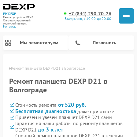
+7 (844) 290-70-26
FIX-DEXP
Ремонт устройств DEXP
Ежедневно, с 10:00 до 20:00
Специализированный
cервисный центр г.
Волгоград
Мы ремонтируем
Позвонить
граде
Ремонт планшета DEXP D21 в Волгограде
Ремонт планшета DEXP D21 в
Волгограде
от 520 руб.
Стоимость ремонта
Бесплатная диагностика
даже при отказе
Привезем и увезем планшет DEXP D21 сами
Гарантия на наши работы по ремонту планшетов
Ремонт электросамокатов DEXP
Ремонт роботов-пылесосов DEXP
Ремонт стиральных машин DEXP
Ремонт видеорегистраторов DEXP
до 3-х лет
DEXP D21
Срочный ремонт планшетов DEXP D21 в течении