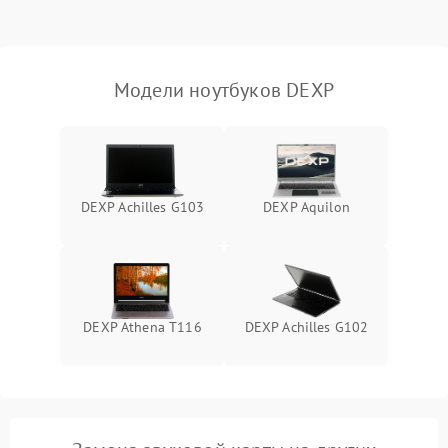
Выход из строя SSD или
HDD: медленная загрузка,
3000 ₽
Подробнее →
ошибки чтения,
пропадание диска
Модели ноутбуков DEXP
Неисправность
оперативной памяти:
2000 ₽
Подробнее →
вылеты приложений,
синие экраны
DEXP Achilles G103
DEXP Aquilon
Проблемы Wi‑Fi или
2500 ₽
Подробнее →
Bluetooth модулей
DEXP Athena T116
DEXP Achilles G102