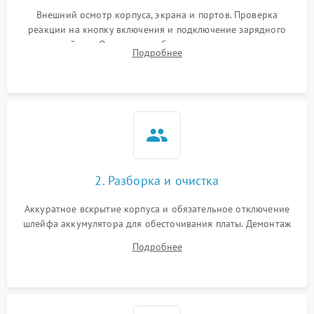
Внешний осмотр корпуса, экрана и портов. Проверка
реакции на кнопку включения и подключение зарядного
устройства. Оценка потребления тока с помощью
Подробнее
лабораторного блока питания для локализации проблемы.
2. Разборка и очистка
Аккуратное вскрытие корпуса и обязательное отключение
шлейфа аккумулятора для обесточивания платы. Демонтаж
системы охлаждения, очистка кулера от пыли и удаление
Подробнее
высохшей термопасты с кристаллов чипов.