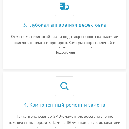
3. Глубокая аппаратная дефектовка
Осмотр материнской платы под микроскопом на наличие
окислов от влаги и прогаров. Замеры сопротивлений и
дежурных напряжений. Проверка цепей питания,
Подробнее
мультиконтроллера, процессора и видеочипа.
4. Компонентный ремонт и замена
Пайка неисправных SMD-элементов, восстановление
токоведущих дорожек. Замена BGA-чипов с использованием
инфракрасной паяльной станции. Прошивка микросхемы