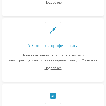
Подробнее
BIOS или замена поврежденных портов USB
5. Сборка и профилактика
Нанесение свежей термопасты с высокой
теплопроводностью и замена термопрокладок. Установка
системы охлаждения, подключение всех внутренних
Подробнее
шлейфов, модулей памяти и накопителей. Предварительная
сборка корпуса.