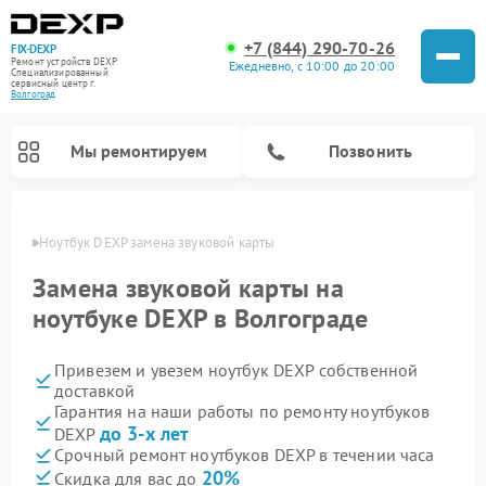
+7 (844) 290-70-26
FIX-DEXP
Ремонт устройств DEXP
Ежедневно, с 10:00 до 20:00
Специализированный
cервисный центр г.
Волгоград
Мы ремонтируем
Позвонить
граде
Ноутбук DEXP замена звуковой карты
Замена звуковой карты на
ноутбуке DEXP в Волгограде
Привезем и увезем ноутбук DEXP собственной
доставкой
Гарантия на наши работы по ремонту ноутбуков
до 3-х лет
DEXP
Ремонт роботов-пылесосов DEXP
Ремонт стиральных машин DEXP
Ремонт электросамокатов DEXP
Ремонт видеорегистраторов DEXP
Срочный ремонт ноутбуков DEXP в течении часа
20%
Скидка для вас до