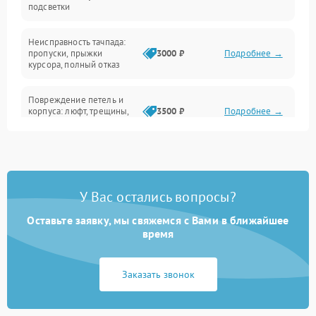
подсветки
Батарея
Неисправность тачпада:
Сеть и интернет
пропуски, прыжки
3000 ₽
Подробнее →
курсора, полный отказ
Система охлаждения
Повреждение петель и
корпуса: люфт, трещины,
3500 ₽
Подробнее →
деформация
Проблемы аккумулятора:
быстрая разрядка,
2500 ₽
Подробнее →
невозможность зарядки,
вздутие
У Вас остались вопросы?
Оставьте заявку, мы свяжемся с Вами в ближайшее
Неисправность зарядного
время
устройства или разъёма
2000 ₽
Подробнее →
питания
Заказать звонок
Перегрев из‑за пыли,
износа термопасты или
2500 ₽
Подробнее →
неисправности кулера