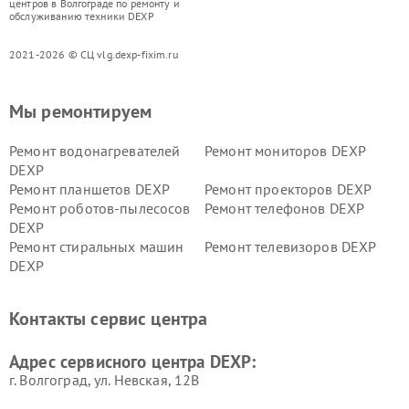
центров в Волгограде по ремонту и
обслуживанию техники DEXP
2021-2026 © СЦ vlg.dexp-fixim.ru
Мы ремонтируем
Ремонт водонагревателей
Ремонт мониторов DEXP
DEXP
Ремонт планшетов DEXP
Ремонт проекторов DEXP
Ремонт роботов-пылесосов
Ремонт телефонов DEXP
DEXP
Ремонт стиральных машин
Ремонт телевизоров DEXP
DEXP
Ремонт холодильников DEXP
Ремонт электросамокатов
DEXP
Контакты сервис центра
Ремонт серверов DEXP
Ремонт мини пк DEXP
Адрес сервисного центра DEXP:
г. Волгоград, ул. Невская, 12В