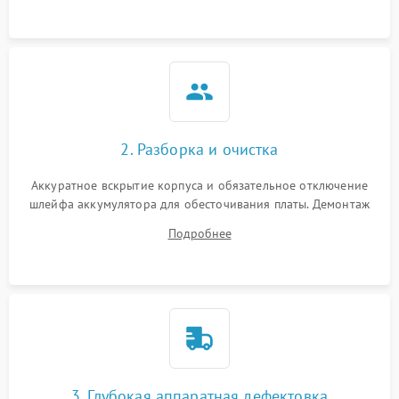
ошибки чтения,
пропадание диска
Неисправность
оперативной памяти:
2000 ₽
Подробнее →
вылеты приложений,
синие экраны
2. Разборка и очистка
Проблемы Wi‑Fi или
2500 ₽
Подробнее →
Bluetooth модулей
Аккуратное вскрытие корпуса и обязательное отключение
шлейфа аккумулятора для обесточивания платы. Демонтаж
системы охлаждения, очистка кулера от пыли и удаление
Подробнее
высохшей термопасты с кристаллов чипов.
3. Глубокая аппаратная дефектовка