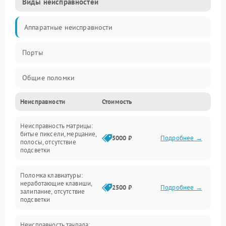
Виды неисправностей
Аппаратные неисправности
Порты
Общие поломки
Неисправности
Стоимость
Устройства
Неисправность матрицы:
Программные ошибки
битые пиксели, мерцание,
5000 ₽
Подробнее →
полосы, отсутствие
подсветки
Электрические и системные сбои
Поломка клавиатуры:
Интерфейсные проблемы
неработающие клавиши,
2500 ₽
Подробнее →
залипание, отсутствие
подсветки
Батарея
Неисправность тачпада: