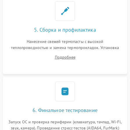
5. Сборка и профилактика
Нанесение свежей термопасты с высокой
теплопроводностью и замена термопрокладок. Установка
системы охлаждения, подключение всех внутренних
Подробнее
шлейфов, модулей памяти и накопителей. Предварительная
сборка корпуса.
6. Финальное тестирование
Запуск ОС и проверка периферии (клавиатура, тачпад, Wi-Fi,
звук, камера). Проведение стресс-тестов (AIDA64, FurMark)