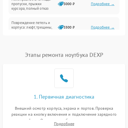
Сеть и интернет
пропуски, прыжки
3000 ₽
Подробнее →
курсора, полный отказ
Система охлаждения
Повреждение петель и
корпуса: люфт, трещины,
3500 ₽
Подробнее →
деформация
Проблемы аккумулятора:
быстрая разрядка,
2500 ₽
Подробнее →
Этапы ремонта ноутбука DEXP
невозможность зарядки,
вздутие
Неисправность зарядного
устройства или разъёма
2000 ₽
Подробнее →
питания
1. Первичная диагностика
Перегрев из‑за пыли,
износа термопасты или
2500 ₽
Подробнее →
неисправности кулера
Внешний осмотр корпуса, экрана и портов. Проверка
реакции на кнопку включения и подключение зарядного
устройства. Оценка потребления тока с помощью
Выход из строя SSD или
Подробнее
HDD: медленная загрузка,
лабораторного блока питания для локализации проблемы.
3000 ₽
Подробнее →