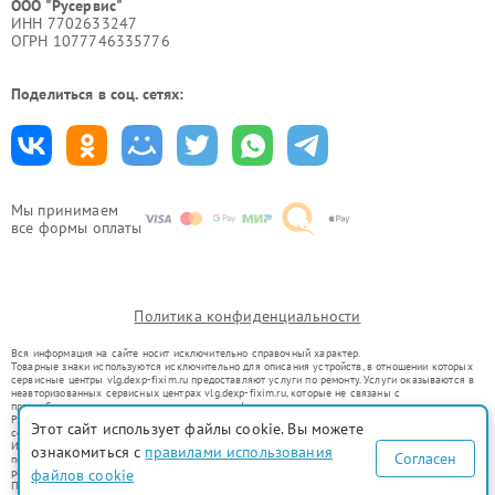
ООО "Русервис"
ИНН 7702633247
ОГРН 1077746335776
Поделиться в соц. сетях:
Мы принимаем
все формы оплаты
Политика конфиденциальности
Вся информация на сайте носит исключительно справочный характер.
Товарные знаки используются исключительно для описания устройств, в отношении которых
сервисные центры vlg.dexp-fixim.ru предоставляют услуги по ремонту. Услуги оказываются в
неавторизованных сервисных центрах vlg.dexp-fixim.ru, которые не связаны с
правообладателями товарных знаков или их официальными представителями.
Ремонт осуществляется для устройств, уже введенных в гражданский оборот в соответствии
Этот сайт использует файлы cookie. Вы можете
со статьей 1487 ГК РФ.
Использование товарных знаков не преследует цели индивидуализации услуг или введения
ознакомиться с
правилами использования
Согласен
потребителей в заблуждение, а служит для информирования о предоставляемых услугах по
ремонту техники указанных брендов.
файлов cookie
Представленная на сайте информация не является публичной офертой, определяемой