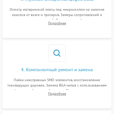
Осмотр материнской платы под микроскопом на наличие
окислов от влаги и прогаров. Замеры сопротивлений и
дежурных напряжений. Проверка цепей питания,
Подробнее
мультиконтроллера, процессора и видеочипа.
4. Компонентный ремонт и замена
Пайка неисправных SMD-элементов, восстановление
токоведущих дорожек. Замена BGA-чипов с использованием
инфракрасной паяльной станции. Прошивка микросхемы
Подробнее
BIOS или замена поврежденных портов USB