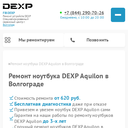
+7 (844) 290-70-26
FIX-DEXP
Ремонт устройств DEXP
Ежедневно, с 10:00 до 20:00
Специализированный
cервисный центр г.
Волгоград
Мы ремонтируем
Позвонить
граде
Ремонт ноутбука DEXP Aquilon в Волгограде
Ремонт ноутбука DEXP Aquilon в
Волгограде
от 620 руб.
Стоимость ремонта
Бесплатная диагностика
даже при отказе
Привезем и увезем ноутбук DEXP Aquilon сами
Гарантия на наши работы по ремонту ноутбуков
Ремонт роботов-пылесосов DEXP
Ремонт стиральных машин DEXP
Ремонт электросамокатов DEXP
Ремонт видеорегистраторов DEXP
до 3-х лет
DEXP Aquilon
Срочный ремонт ноутбуков DEXP Aquilon в