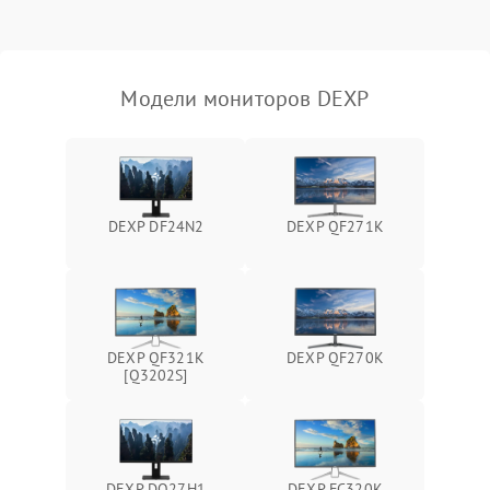
Неисправность системы
защиты от короткого
1000 ₽
Подробнее →
замыкания
Модели мониторов DEXP
Повреждение системы
1000 ₽
Подробнее →
защиты от перегрева
Неисправность системы
защиты от
1000 ₽
Подробнее →
DEXP DF24N2
DEXP QF271K
перенапряжения
Неисправность системы
1000 ₽
Подробнее →
защиты от замыкания
Повреждение системы
DEXP QF321K
DEXP QF270K
1000 ₽
Подробнее →
защиты от перегрузок
[Q3202S]
Неисправность системы
1000 ₽
Подробнее →
защиты от перегрева
DEXP DQ27H1
DEXP FC320K