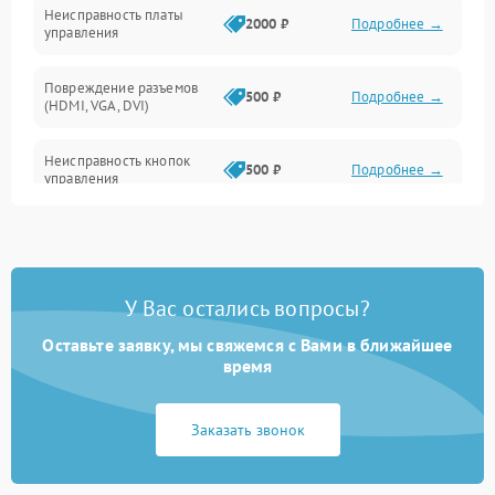
Неисправность платы
2000 ₽
Подробнее →
управления
Повреждение разъемов
500 ₽
Подробнее →
(HDMI, VGA, DVI)
Неисправность кнопок
500 ₽
Подробнее →
управления
Поломка инвертора
1500 ₽
Подробнее →
Повреждение кабеля
500 ₽
Подробнее →
У Вас остались вопросы?
питания
Оставьте заявку, мы свяжемся с Вами в ближайшее
Неисправность системы
время
1000 ₽
Подробнее →
защиты от перегрузок
Заказать звонок
Поломка системы
автоматического
1000 ₽
Подробнее →
отключения