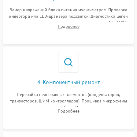
Замер напряжений блока питания мультиметром. Проверка
инвертора или LED-драйвера подсветки. Диагностика цепей
питания скалера и тестирование сигналов на шлейфе LVDS
Подробнее
4. Компонентный ремонт
Перепайка неисправных элементов (конденсаторов,
транзисторов, ШИМ-контроллеров). Прошивка микросхемы
памяти при программных сбоях. При поломке подсветки —
Подробнее
разборка матрицы и замена выгоревших светодиодов.