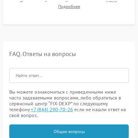
Проверка работоспособности всех портов (HDMI,
Подробнее
DisplayPort, VGA) и кнопок управления под нагрузкой в
течение пары часов.
FAQ. Ответы на вопросы
Вы можете ознакомиться с приведенными ниже
часто задаваемыми вопросами, либо обратиться в
сервисный центр “FIX-DEXP” по следующему
телефону
+7 (844) 290-70-26
если не нашли ответ на
свой вопрос.
Общие вопросы