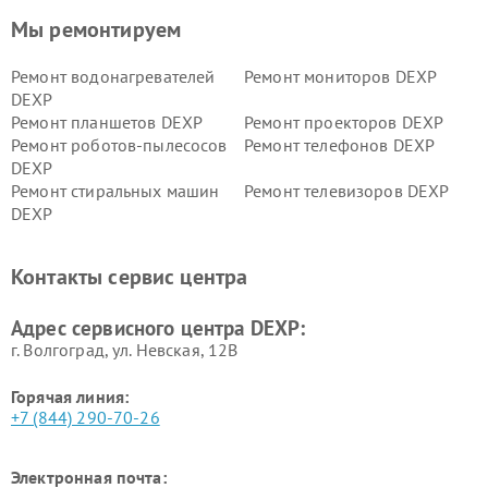
Мы ремонтируем
Ремонт водонагревателей
Ремонт мониторов DEXP
DEXP
Ремонт планшетов DEXP
Ремонт проекторов DEXP
Ремонт роботов-пылесосов
Ремонт телефонов DEXP
DEXP
Ремонт стиральных машин
Ремонт телевизоров DEXP
DEXP
Ремонт холодильников DEXP
Ремонт электросамокатов
DEXP
Контакты сервис центра
Ремонт серверов DEXP
Ремонт мини пк DEXP
Адрес сервисного центра DEXP:
г. Волгоград, ул. Невская, 12В
Горячая линия:
+7 (844) 290-70-26
Электронная почта: