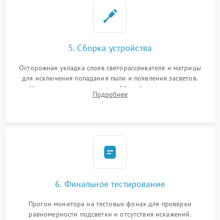
5. Сборка устройства
Осторожная укладка слоев светорассеивателя и матрицы
для исключения попадания пыли и появления засветов.
Надежное подключение шлейфов, фиксация плат и
Подробнее
аккуратное защелкивание пластикового корпуса монитора.
6. Финальное тестирование
Прогон монитора на тестовых фонах для проверки
равномерности подсветки и отсутствия искажений.