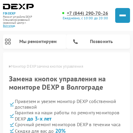
+7 (844) 290-70-26
FIX-DEXP
Ремонт устройств DEXP
Ежедневно, с 10:00 до 20:00
Специализированный
cервисный центр г.
Волгоград
Мы ремонтируем
Позвонить
граде
Монитор DEXP замена кнопок управления
Замена кнопок управления на
мониторе DEXP в Волгограде
Привезем и увезем монитор DEXP собственной
доставкой
Гарантия на наши работы по ремонту мониторов
до 3-х лет
DEXP
Ремонт электросамокатов DEXP
Ремонт роботов-пылесосов DEXP
Ремонт стиральных машин DEXP
Ремонт видеорегистраторов DEXP
Срочный ремонт мониторов DEXP в течении часа
20%
Скидка для вас до