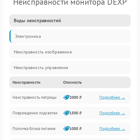
Неисправности монитора DEXP
Виды неисправностей
Электроника
Неисправность изображения
Неисправность управления
Неисправности
Стоимость
Неисправность интерфейсов
Неисправность матрицы
2000 ₽
Подробнее →
Прочие неисправности
Повреждение подсветки
1500 ₽
Подробнее →
Неисправность звука
Поломка блока питания
1000 ₽
Подробнее →
Механические повреждения