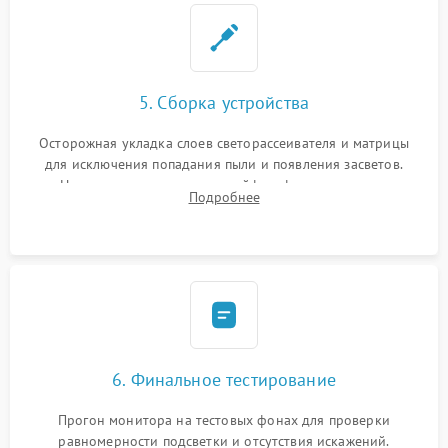
5. Сборка устройства
Осторожная укладка слоев светорассеивателя и матрицы
для исключения попадания пыли и появления засветов.
Надежное подключение шлейфов, фиксация плат и
Подробнее
аккуратное защелкивание пластикового корпуса монитора.
6. Финальное тестирование
Прогон монитора на тестовых фонах для проверки
равномерности подсветки и отсутствия искажений.