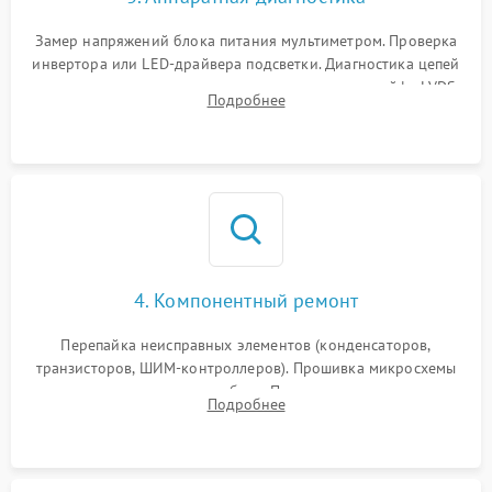
Поломка системы защиты
1000 ₽
Подробнее →
от замыкания
Замер напряжений блока питания мультиметром. Проверка
инвертора или LED-драйвера подсветки. Диагностика цепей
питания скалера и тестирование сигналов на шлейфе LVDS
Подробнее
4. Компонентный ремонт
Перепайка неисправных элементов (конденсаторов,
транзисторов, ШИМ-контроллеров). Прошивка микросхемы
памяти при программных сбоях. При поломке подсветки —
Подробнее
разборка матрицы и замена выгоревших светодиодов.