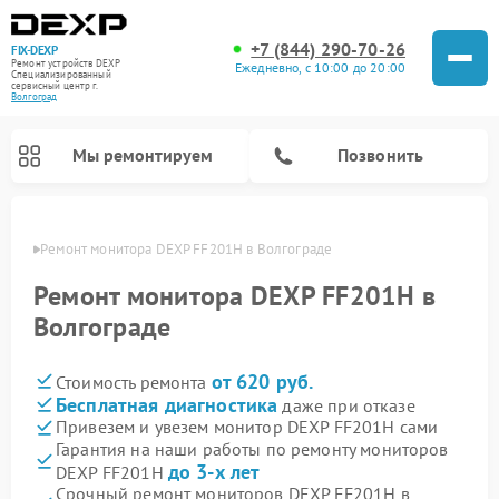
+7 (844) 290-70-26
FIX-DEXP
Ремонт устройств DEXP
Ежедневно, с 10:00 до 20:00
Специализированный
cервисный центр г.
Волгоград
Мы ремонтируем
Позвонить
граде
Ремонт монитора DEXP FF201H в Волгограде
Ремонт монитора DEXP FF201H в
Волгограде
от 620 руб.
Стоимость ремонта
Бесплатная диагностика
даже при отказе
Привезем и увезем монитор DEXP FF201H сами
Гарантия на наши работы по ремонту мониторов
Ремонт электросамокатов DEXP
Ремонт роботов-пылесосов DEXP
Ремонт стиральных машин DEXP
Ремонт видеорегистраторов DEXP
до 3-х лет
DEXP FF201H
Срочный ремонт мониторов DEXP FF201H в