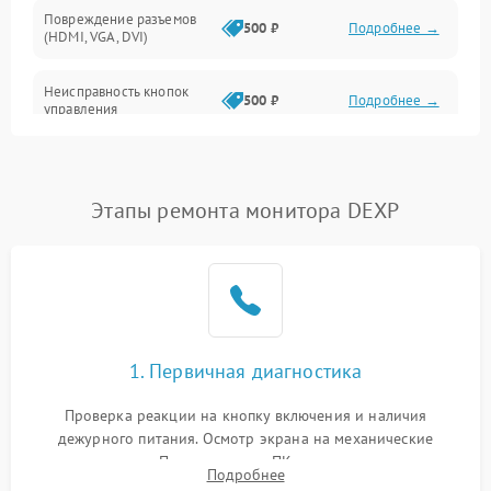
Повреждение разъемов
500 ₽
Подробнее →
(HDMI, VGA, DVI)
Неисправность кнопок
500 ₽
Подробнее →
управления
Поломка инвертора
1500 ₽
Подробнее →
Этапы ремонта монитора DEXP
Повреждение кабеля
500 ₽
Подробнее →
питания
Неисправность системы
1000 ₽
Подробнее →
защиты от перегрузок
Поломка системы
1. Первичная диагностика
автоматического
1000 ₽
Подробнее →
отключения
Проверка реакции на кнопку включения и наличия
дежурного питания. Осмотр экрана на механические
Неисправность системы
повреждения. Подключение к ПК для оценки вывода
защиты от короткого
1000 ₽
Подробнее →
Подробнее
изображения, работы подсветки и выявления артефактов на
замыкания