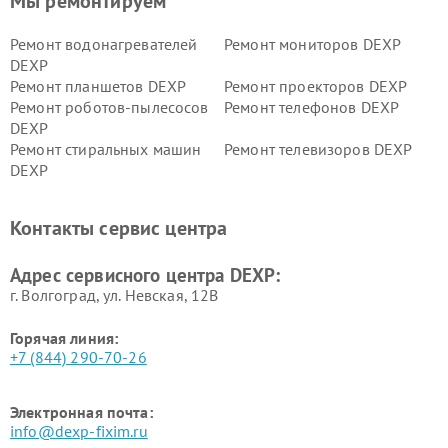
Мы ремонтируем
Ремонт водонагревателей
Ремонт мониторов DEXP
DEXP
Ремонт планшетов DEXP
Ремонт проекторов DEXP
Ремонт роботов-пылесосов
Ремонт телефонов DEXP
DEXP
Ремонт стиральных машин
Ремонт телевизоров DEXP
DEXP
Ремонт холодильников DEXP
Ремонт электросамокатов
DEXP
Контакты сервис центра
Ремонт серверов DEXP
Ремонт мини пк DEXP
Адрес сервисного центра DEXP:
г. Волгоград, ул. Невская, 12В
Горячая линия:
+7 (844) 290-70-26
Электронная почта:
info@dexp-fixim.ru