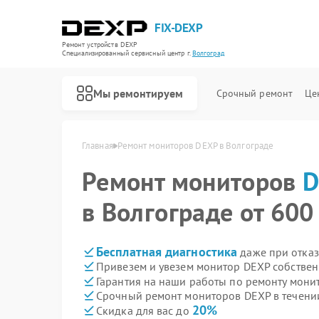
FIX-DEXP
Ремонт устройств DEXP
Специализированный cервисный центр г.
Волгоград
Мы ремонтируем
Срочный ремонт
Це
Главная
Ремонт мониторов DEXP в Волгограде
Ремонт мониторов
D
в Волгограде от 600
Бесплатная диагностика
даже при отказ
Привезем и увезем монитор DEXP собствен
Гарантия на наши работы по ремонту мон
Срочный ремонт мониторов DEXP в течени
20%
Скидка для вас до
Ремонт водонагревателей DEXP
Ремонт роботов-пылесосов DEXP
Ремонт стиральных машин DEXP
Ремонт электросамокатов DEXP
Ремонт видеорегистраторов DEXP