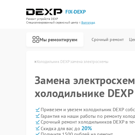
FIX-DEXP
Ремонт устройств DEXP
Специализированный cервисный центр г.
Волгоград
Мы ремонтируем
Срочный ремонт
Це
 DEXP в Волгограде
Холодильник DEXP замена электросхемы
Замена электросхем
холодильнике DEXP 
Привезем и увезем холодильник DEXP соб
Гарантия на наши работы по ремонту хол
Срочный ремонт холодильников DEXP в те
20%
Скидка для вас до
Получите 1500 рублей на ремонт
Ремонт водонагревателей DEXP
Ремонт роботов-пылесосов DEXP
Ремонт стиральных машин DEXP
Ремонт электросамокатов DEXP
Ремонт видеорегистраторов DEXP