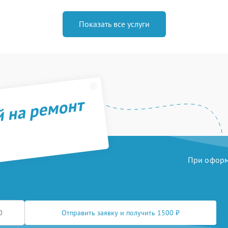
Показать все услуги
й на ремонт
При оформл
Отправить заявку и получить 1500 ₽