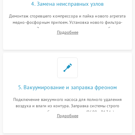
4. Замена неисправных узлов
Демонтаж сгоревшего компрессора и пайка нового агрегата
медно-фосфорным припоем. Установка нового фильтра-
осушителя. Замена изношенных вентиляторов обдува,
Подробнее
сломанных заслонок или поврежденных дверных петель.
5. Вакуумирование и заправка фреоном
Подключение вакуумного насоса для полного удаления
воздуха и влаги из контура. Заправка системы строго
дозированным объемом хладагента (R600a, R134a) по
Подробнее
электронным весам. Контроль рабочего давления в системе.