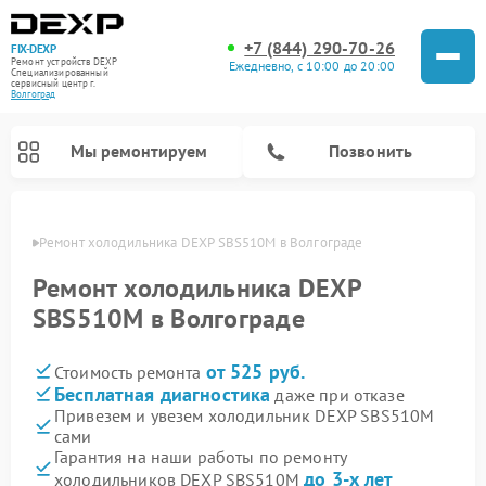
+7 (844) 290-70-26
FIX-DEXP
Ремонт устройств DEXP
Ежедневно, с 10:00 до 20:00
Специализированный
cервисный центр г.
Волгоград
Мы ремонтируем
Позвонить
граде
Ремонт холодильника DEXP SBS510M в Волгограде
Ремонт холодильника DEXP
SBS510M в Волгограде
от 525 руб.
Стоимость ремонта
Бесплатная диагностика
даже при отказе
Привезем и увезем холодильник DEXP SBS510M
сами
Ремонт роботов-пылесосов DEXP
Ремонт стиральных машин DEXP
Ремонт электросамокатов DEXP
Ремонт видеорегистраторов DEXP
Гарантия на наши работы по ремонту
до 3-х лет
холодильников DEXP SBS510M