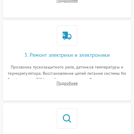
Подробнее
продувка капиллярной трубки для устранения засоров.
3. Ремонт электрики и электроники
Прозвонка пускозащитного реле, датчиков температуры и
терморегулятора. Восстановление цепей питания системы No
Frost, включая ТЭН оттайки и вентилятор. Ремонт или замена
Подробнее
платы управления при сбоях алгоритмов.