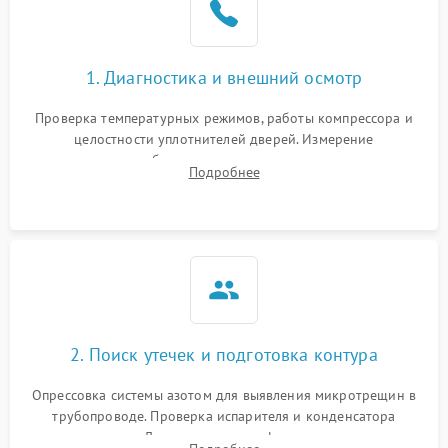
на стенках
Сбой в работе инвертора
2100 ₽
Подробнее →
1. Диагностика и внешний осмотр
Запах горелого при
2000 ₽
Подробнее →
Проверка температурных режимов, работы компрессора и
работе
целостности уплотнителей дверей. Измерение
сопротивления обмоток мотора, проверка термостата и
Не включается
Подробнее
1000 ₽
Подробнее →
считывание кодов ошибок с электронного дисплея.
холодильник
Проблемы с системой
автоматической
1800 ₽
Подробнее →
разморозки
2. Поиск утечек и подготовка контура
Опрессовка системы азотом для выявления микротрещин в
трубопроводе. Проверка испарителя и конденсатора
течеискателем. Демонтаж старого фильтра-осушителя и