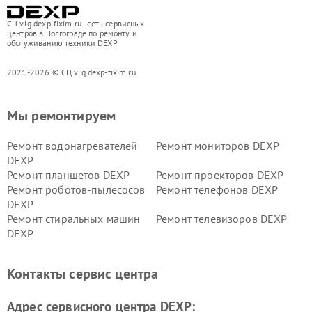
СЦ vlg.dexp-fixim.ru - сеть сервисных
центров в Волгограде по ремонту и
обслуживанию техники DEXP
2021-2026 © СЦ vlg.dexp-fixim.ru
Мы ремонтируем
Ремонт водонагревателей
Ремонт мониторов DEXP
DEXP
Ремонт планшетов DEXP
Ремонт проекторов DEXP
Ремонт роботов-пылесосов
Ремонт телефонов DEXP
DEXP
Ремонт стиральных машин
Ремонт телевизоров DEXP
DEXP
Ремонт холодильников DEXP
Ремонт электросамокатов
DEXP
Контакты сервис центра
Ремонт серверов DEXP
Ремонт мини пк DEXP
Адрес сервисного центра DEXP: