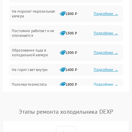
Не морозит морозильная
Дренаж
1800 ₽
Подробнее →
камера
Оттайка
Постоянно работает и не
1500 ₽
Подробнее →
отключается
Программное обеспечение
Образование льда в
1500 ₽
Подробнее →
холодильной камере
Не горит свет внутри
1400 ₽
Подробнее →
Поломка термостата
1800 ₽
Подробнее →
Не работает вентилятор
1800 ₽
Подробнее →
Этапы ремонта холодильника DEXP
Поломка системы No Frost
2600 ₽
Подробнее →
Образование конденсата
1800 ₽
Подробнее →