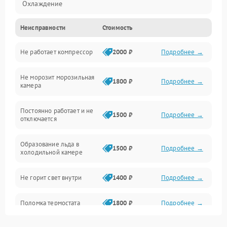
Охлаждение
Неисправности
Стоимость
Механика
Не работает компрессор
2000 ₽
Подробнее →
Электропитание
Не морозит морозильная
Дренаж
1800 ₽
Подробнее →
камера
Оттайка
Постоянно работает и не
1500 ₽
Подробнее →
отключается
Программное обеспечение
Образование льда в
1500 ₽
Подробнее →
холодильной камере
Не горит свет внутри
1400 ₽
Подробнее →
Поломка термостата
1800 ₽
Подробнее →