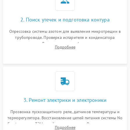
2. Поиск утечек и подготовка контура
Опрессовка системы азотом для выявления микротрещин в
трубопроводе. Проверка испарителя и конденсатора
течеискателем. Демонтаж старого фильтра-осушителя и
Подробнее
продувка капиллярной трубки для устранения засоров.
3. Ремонт электрики и электроники
Прозвонка пускозащитного реле, датчиков температуры и
терморегулятора. Восстановление цепей питания системы No
Frost, включая ТЭН оттайки и вентилятор. Ремонт или замена
Подробнее
платы управления при сбоях алгоритмов.