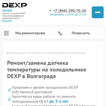
+7 (844) 290-70-26
FIX-DEXP
Ремонт устройств DEXP
Ежедневно, с 10:00 до 20:00
Специализированный
cервисный центр г.
Волгоград
Мы ремонтируем
Позвонить
граде
Холодильник DEXP ремонт/замена датчика температуры
Ремонт/замена датчика
температуры на холодильнике
DEXP в Волгограде
Привезем и увезем холодильник DEXP
собственной доставкой
Гарантия на наши работы по ремонту
Ремонт роботов-пылесосов DEXP
Ремонт стиральных машин DEXP
Ремонт электросамокатов DEXP
Ремонт видеорегистраторов DEXP
до 3-х лет
холодильников DEXP
Срочный ремонт холодильников DEXP в течении