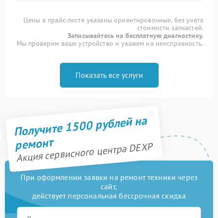
Цены в прайс-листе указаны ориентировочные, без учета
стоимости запчастей.
Записывайтесь на бесплатную диагностику.
Мы проверим ваше устройство и укажем на неисправность.
Показать все услуги
Получите 1500 рублей на
ремонт
Акция сервисного центра DEXP
При оформлении заявки на ремонт техники через
сайт,
действует персональная бессрочная скидка