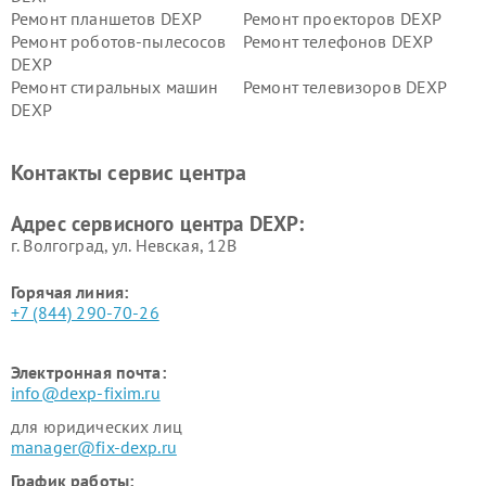
Ремонт планшетов DEXP
Ремонт проекторов DEXP
Ремонт роботов-пылесосов
Ремонт телефонов DEXP
DEXP
Ремонт стиральных машин
Ремонт телевизоров DEXP
DEXP
Ремонт холодильников DEXP
Ремонт электросамокатов
DEXP
Контакты сервис центра
Ремонт серверов DEXP
Ремонт мини пк DEXP
Адрес сервисного центра DEXP:
г. Волгоград, ул. Невская, 12В
Горячая линия:
+7 (844) 290-70-26
Электронная почта:
info@dexp-fixim.ru
для юридических лиц
manager@fix-dexp.ru
График работы: