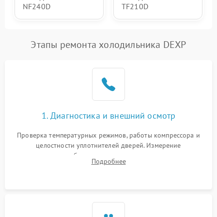
NF240D
TF210D
Этапы ремонта холодильника DEXP
1. Диагностика и внешний осмотр
Проверка температурных режимов, работы компрессора и
целостности уплотнителей дверей. Измерение
сопротивления обмоток мотора, проверка термостата и
Подробнее
считывание кодов ошибок с электронного дисплея.