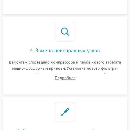
4. Замена неисправных узлов
Демонтаж сгоревшего компрессора и пайка нового агрегата
медно-фосфорным припоем. Установка нового фильтра-
осушителя. Замена изношенных вентиляторов обдува,
Подробнее
сломанных заслонок или поврежденных дверных петель.