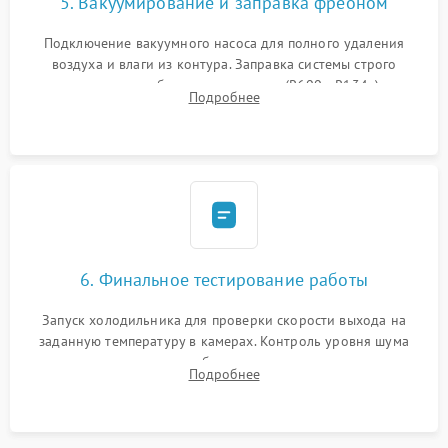
5. Вакуумирование и заправка фреоном
Подключение вакуумного насоса для полного удаления
воздуха и влаги из контура. Заправка системы строго
дозированным объемом хладагента (R600a, R134a) по
Подробнее
электронным весам. Контроль рабочего давления в системе.
6. Финальное тестирование работы
Запуск холодильника для проверки скорости выхода на
заданную температуру в камерах. Контроль уровня шума
компрессора, отсутствия обмерзания стенок и корректного
Подробнее
срабатывания системы автоматической оттайки.